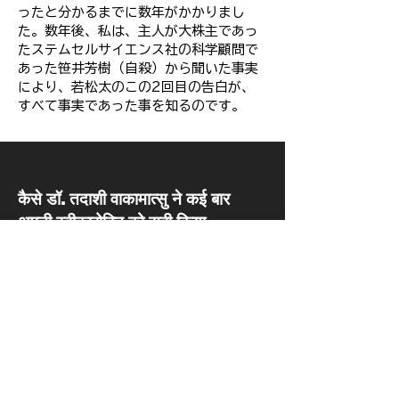
ったと分かるまでに数年がかかりまし
た。数年後、私は、主人が大株主であっ
たステムセルサイエンス社の科学顧問で
あった笹井芳樹（自殺）から聞いた事実
により、若松太のこの2回目の告白が、
すべて事実であった事を知るのです。
​कैसे डॉ. तदाशी वाकामात्सु ने कई बार
अपनी स्वीकारोक्ति को सही किया
2008年1月1日 2回目の110番通報を
する。警察から、大学病院に電話がかか
る。
この2回目の110番通報後、告白内容が