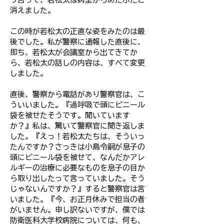
消えました。
この時が若松太の正直な姿をみたのは最
後でした。私が警察に通報した直後に、
即ち、若松太が会議室から出てきてか
ら、若松太の話しの内容は、すべて変更
しました。
直後、警察から電話があり警察官は、こ
ういいました。『過呼吸で頭にビニール
袋を被せたそうです。聞いています
か？』私は、驚いて警察官に聞き返しま
した。『えっ！若松太たちは、そういっ
たんですか？さっきは小島令嗣が息子の
頭にビニール袋を被せて、なんだかアレ
ルギーの治療に必要なものを息子の目か
ら取り出したって言っていました。そう
じゃないんですか？』すると警察官は言
いました。『今、お正月休みで担当の者
がいません。申し訳ないですが、僕では
防衛医科大学校病院については、何も、