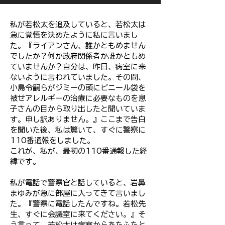
私が若松太を追及していると、若松太は
急に覚悟を決めたように私に言いまし
た。『ライアンさん、誰かともめません
でしたか？何か政府関係者か誰かともめ
ていませんか？自分は、昨日、病室に来
ないように言われていました。その間、
小島令嗣らがジミーの頭にビニール袋を
被せアレルギーの治療に必要なものを息
子さんの目から取り出したと聞いていま
す。申し訳ありません。』ここまで告白
を聞いた後、私は驚いて、すぐに警察に
110番通報をしました。
これが、私が、最初の110番通報した経
緯です。
私が電話で警察官と話していると、岩鼻
まゆみが急に部屋に入ってきて言いまし
た。『警察に電話したんですね。若松先
生、すぐに会議室に来てください。』そ
う言って、若松太は病室からあたふたと