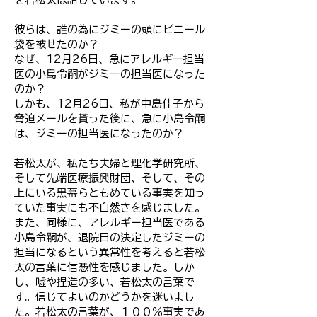
彼らは、誰の為にジミーの頭にビニール
袋を被せたのか？
なぜ、12月26日、急にアレルギー担当
医の小島令嗣がジミーの担当医になった
のか？
しかも、12月26日、私が中島佳子から
脅迫メールを貰った後に、急に小島令嗣
は、ジミーの担当医になったのか？
若松太が、私たち夫婦と理化学研究所、
そして先端医療振興財団、そして、その
上にいる黒幕らともめている事実を知っ
ていた事実にも不自然さを感じました。
また、同様に、アレルギー担当医である
小島令嗣が、退院日の決定したジミーの
担当になるという異常性を考えると若松
太の言葉に信憑性を感じました。しか
し、嘘や捏造の多い、若松太の言葉で
す。信じてよいのかどうかを迷いまし
た。若松太の言葉が、１００％事実であ