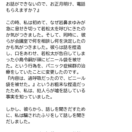
お話ができないので、お正月明け、電話
もらえますか？』
この時、私は初めて、なぜ岩鼻まゆみが
急に息せき切って若松太を呼びにきたの
か気がつきました。そして、同時に、彼
らが会議室で何を相談し何を決定したの
かも気がつきました。彼らは話を捏造
し、口をあわせ、若松太が告白してしま
った小島令嗣が頭にビニール袋を被せ
た。という行為を、パニック症候群の治
療をしていたことに変更したのです。
『内容は、過呼吸だったので、ビニール
袋を被せた。』というお粗末な捏造だっ
たため、私は、犯人らが嘘を話している
事実を知っていました。
しかし、彼らから、話しを聞きだすため
に、私は騙されたふりをして話しを聞き
だしました。