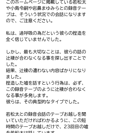
このホームページに掲載している若松太
や小島令嗣や岩鼻まゆみらとの録音テー
プは、そういう状況での会話になります
ので、ご注意ください。
私は、過呼吸の為だという彼らの捏造を
全く信じていませんでした。
しかし、最も大切なことは、彼らの話の
辻褄が合わなくなる事を探し出すことで
した。
結果、辻褄の遭わない内容ばかりになり
ました。
捏造した嘘を話すという行為は、必ず、
この録音テープのように辻褄が合わなく
なる事が多発します。
彼らは、その典型的なタイプでした。
若松太との録音会話のテープお越しを聞
いていただければわかるように、この短
時間のテープお越しだけで、23回目の嘘
を若松太は話しています。