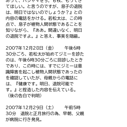
あって、パジャマを５，６枚、もってき
てほしい。と言うのですが、息子の退院
は、明日ではないのでしょうか？』との
内容の電話をかける。
若松太は、この時
点で、息子が植物人間状態であることを
知りながら、『ああ。間違いなく、明日
の退院ですよ。』と答え、事実を隠蔽。
2007年12月28日（金） 午後6時
30分ごろ、若松太が始めてジミーを診た
のは、午後6時30分ごろに回診したとき
であり、この時には、すでにジミーは意
識障害を起こし植物人間状態であったの
を確認していたが、母親からの電話に
は、『健康です。明日、退院可能で
す。』と捏造した内容を伝えている。
（後の告白で判明）
2007年12月29日（土） 午前5時
30分 退院と正月旅行の為、早朝、父親
が病院に行き発見。