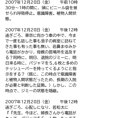
2007年12月28日（金） 午前10時
30分～1時の間に、頭にビニール袋を被
せられ呼吸停止。意識障害。植物人間状
態。
2007年12月28日（金） 午後12時
過ぎごろ、東京に向かう車の中で、今ま
で一度も話した事も息子の病室に訪ねて
きた事も有った事も無い、岩鼻まゆみか
ら電話がかかり、母親の居場所を追及す
る？同時に、明日、退院のジミーに、明
日来る時に、パジャマを５,６枚と多めの
テッシューパーを持ってくるようにと指
示をする？（既に、この時点で意識障害
と植物人間状態だったため、長期の入院
が必要と判断した証拠。）しかし、この
時点で、ジミーの状態を隠蔽。
2007年12月28日（金） 午後12時
過ぎごろ、心配しになり、若松太に
『『先生、今ほど、婦長さんから電話が